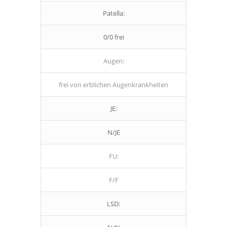
Patella:
0/0 frei
Augen:
frei von erblichen Augenkrankheiten
JE:
N/JE
FU:
F/F
LSD: